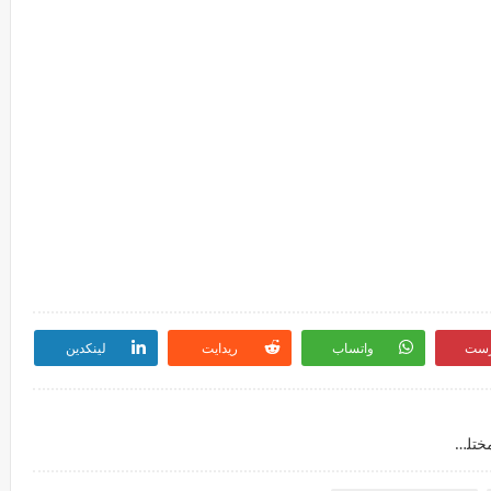
رست
واتساب
ريدايت
لينكدين
تعلن شركة أمينتيوم عن توفر عدة وظائف شاغرة لمختلف التخصصات للرجال والنساء بالكويت