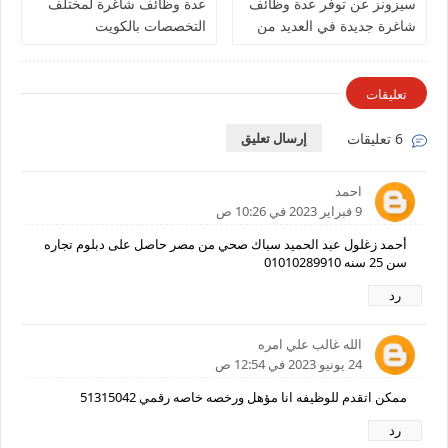
سيزونز‏ عن توفر عدة وظائف
عدة وظائف شاغرة لمختلف
شاغرة جديدة في العديد من
التخصصات بالكويت
التخصصات في الكويت
تعليقات
6 تعليقات
إرسال تعليق
احمد
9 فبراير 2023 في 10:26 ص
أحمد زغلول عبد الحميد سباك صحي من مصر حاصل على دبلوم تجاره
سن 25 سنه 01010289910
رد
الله غالب علي امره
24 يونيو 2023 في 12:54 ص
ممكن اتقدم للوظيفه انا مؤهل ورخصه خاصه رقمي 51315042
رد