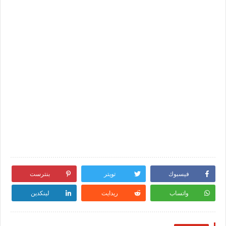
فيسبوك
تويتر
بنترست
واتساب
ريدايت
لينكدين