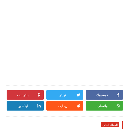
فيسبوك
تويتر
بنترست
واتساب
ريدايت
لينكدين
المقال التالي