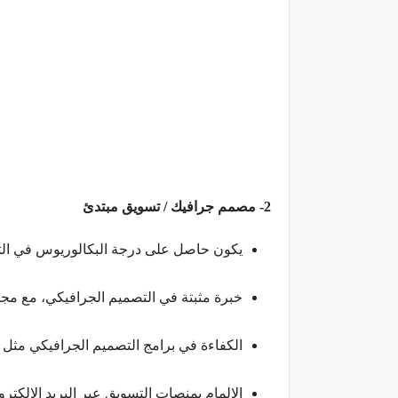
2- مصمم جرافيك / تسويق مبتدئ
يكون حاصل على درجة البكالوريوس في التص
خبرة مثبتة في التصميم الجرافيكي، مع مجم
الكفاءة في برامج التصميم الجرافيكي مثل Adobe Creative Suite Photoshop، Illustrator، InDesign