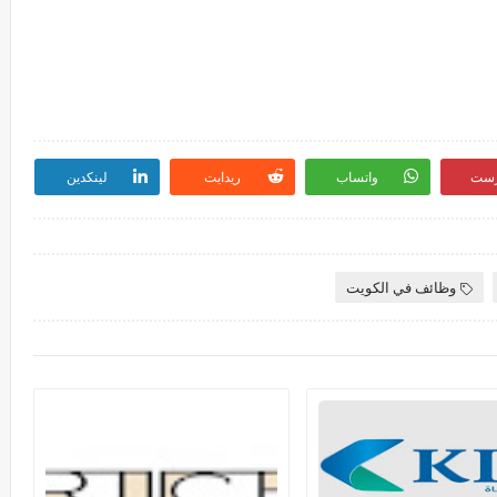
رست
واتساب
ريدايت
لينكدين
وظائف في الكويت