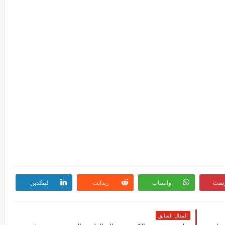
رست
واتساب
ريدايت
لينكدين
المقال السابق