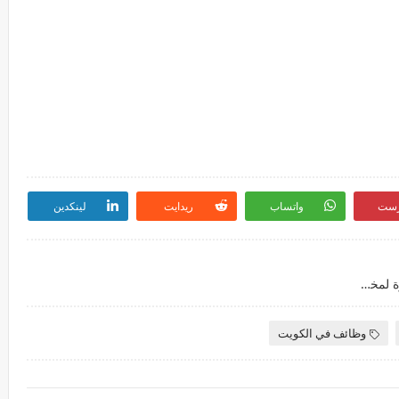
رست
واتساب
ريدايت
لينكدين
تعلن شركة مواد غذائية عن توفر عدة وظائف شاغرة لمختلف التخصصات بالكويت
وظائف في الكويت