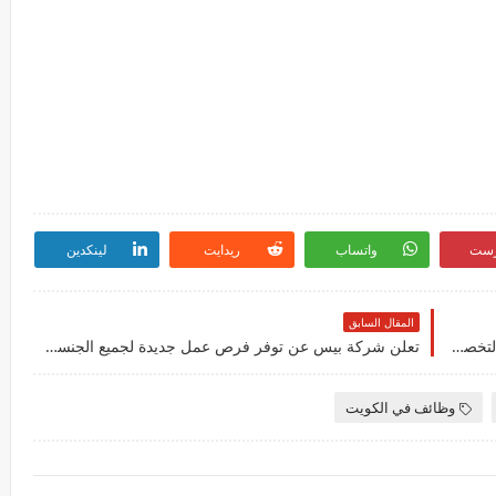
رست
واتساب
ريدايت
لينكدين
المقال السابق
وظائف شاغرة جديدة في شركة أكوا باور لمختلف التخصصات للوافدين والمقيمين في الكويت لعام 2025
تعلن شركة بيس عن توفر فرص عمل جديدة لجميع الجنسيات بمزايا ورواتب عالية بالكويت
وظائف في الكويت