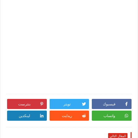
فيسبوك
تويتر
بنترست
واتساب
ريدايت
لينكدين
المقال التالي