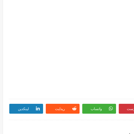
رست
واتساب
ريدايت
لينكدين