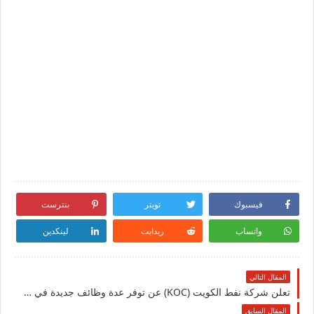
فيسبوك
تويتر
بنترست
واتساب
ريدايت
لينكدين
المقال التالي
تعلن شركة نفط الكويت (KOC) عن توفر عدة وظائف جديدة في العديد من التخصصات للوافدين والمقيمين في الكويت
المقال السابق