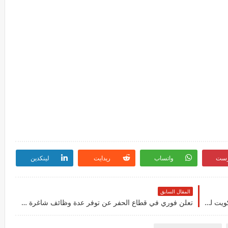
رست
واتساب
ريدايت
لينكدين
المقال السابق
وظيفة في مجالات الفنادق في كبري الفنادق في الكويت للوافدين والمقيمين برواتب مجزية لعام 2026
تعلن فوري في قطاع الحفر عن توفر عدة وظائف شاغرة جديدة في مختلف التخصصات للجنسيين في الكويت