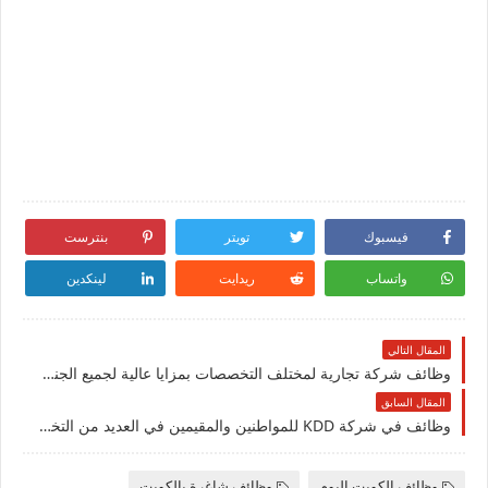
فيسبوك
تويتر
بنترست
واتساب
ريدايت
لينكدين
المقال التالي
وظائف شركة تجارية لمختلف التخصصات بمزايا عالية لجميع الجنسيات في الكويت
المقال السابق
وظائف في شركة ‏KDD للمواطنين والمقيمين في العديد من التخصصات للجنسيين في الكويت لعام
وظائف الكويت اليوم
وظائف شاغرة بالكويت