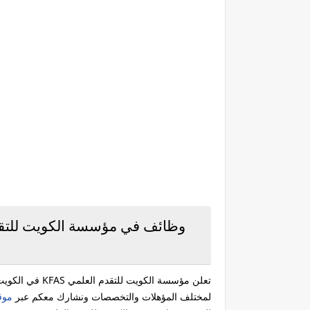
تعلن ‏مؤسسة ال
لمختلف المؤهلات والتخصصات ونشارك معكم عبر
موق