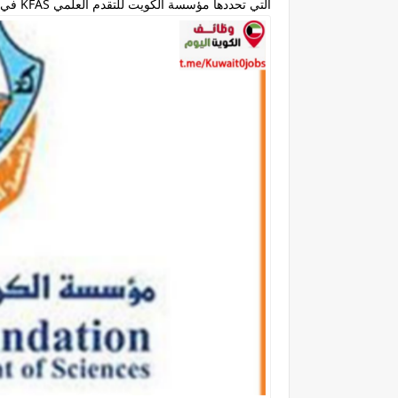
التي تحددها ‏مؤسسة الكويت للتقدم العلمي KFAS في الكويت للمزيد من التفاصيل تابع معي: