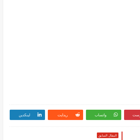
رست
واتساب
ريدايت
لينكدين
المقال السابق