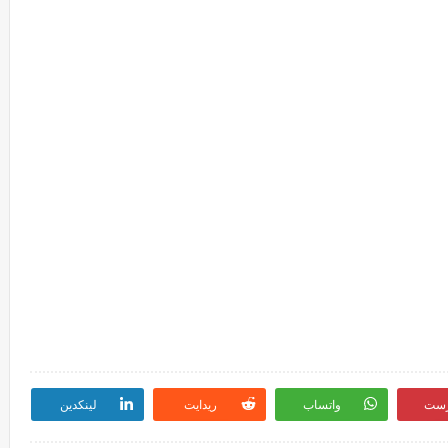
رست
واتساب
ريدايت
لينكدين