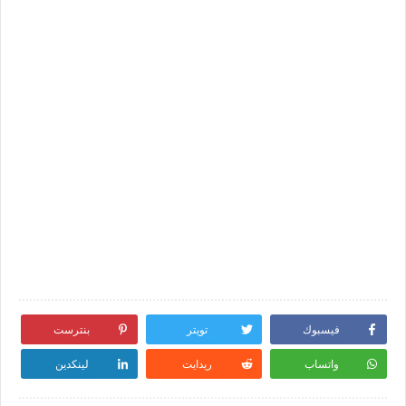
فيسبوك
تويتر
بنترست
واتساب
ريدايت
لينكدين